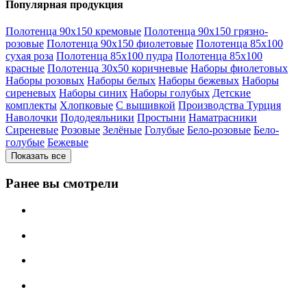
Популярная продукция
Полотенца 90х150 кремовые
Полотенца 90х150 грязно-
розовые
Полотенца 90х150 фиолетовые
Полотенца 85х100
сухая роза
Полотенца 85х100 пудра
Полотенца 85х100
красные
Полотенца 30х50 коричневые
Наборы фиолетовых
Наборы розовых
Наборы белых
Наборы бежевых
Наборы
сиреневых
Наборы синих
Наборы голубых
Детские
комплекты
Хлопковые
С вышивкой
Производства Турция
Наволочки
Пододеяльники
Простыни
Наматрасники
Сиреневые
Розовые
Зелёные
Голубые
Бело-розовые
Бело-
голубые
Бежевые
Показать все
Ранее вы смотрели