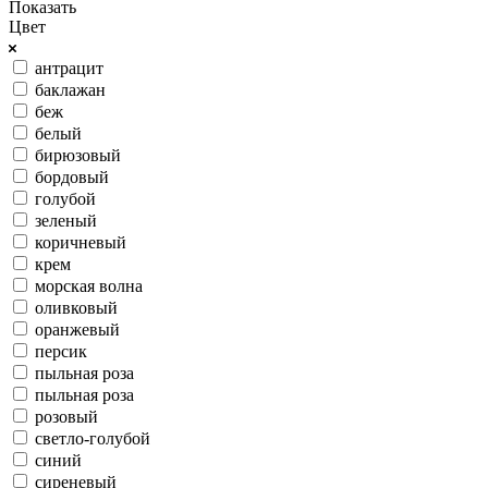
Показать
Цвет
антрацит
баклажан
беж
белый
бирюзовый
бордовый
голубой
зеленый
коричневый
крем
морская волна
оливковый
оранжевый
персик
пыльная роза
пыльная роза
розовый
светло-голубой
синий
сиреневый