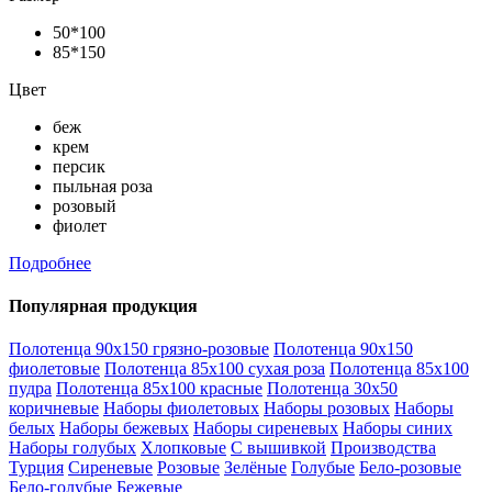
50*100
85*150
Цвет
беж
крем
персик
пыльная роза
розовый
фиолет
Подробнее
Популярная продукция
Полотенца 90х150 грязно-розовые
Полотенца 90х150
фиолетовые
Полотенца 85х100 сухая роза
Полотенца 85х100
пудра
Полотенца 85х100 красные
Полотенца 30х50
коричневые
Наборы фиолетовых
Наборы розовых
Наборы
белых
Наборы бежевых
Наборы сиреневых
Наборы синих
Наборы голубых
Хлопковые
С вышивкой
Производства
Турция
Сиреневые
Розовые
Зелёные
Голубые
Бело-розовые
Бело-голубые
Бежевые